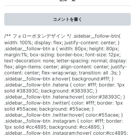
コメントを書く
/** フォローボタンデザイン */ .sidebar__follow-btn{
width: 100%; display: flex; justify-content: center; }
.sidebar__follow-btn a { width: 80px; height: 80px;
margin:1%; box-sizing: border-box; font-size: 12px;
text-decoration: none; letter-spacing: normal; display:
flex; align-items: center; align-content: center; justify-
content: center; flex-wrap:wrap; transition: all .3s; }
.sidebar__follow-btn a:hover{ background:#fff; }
.sidebar__follow-btn .hatena { color: #fff; border: 1px
solid #38393C; background: #38393C; }
.sidebar__follow-btn .hatena:hover{ color:#38393C; }
.sidebar__follow-btn .twitter{ color: #fff; border: 1px
solid #55acee; background: #55acee; }
.sidebar__follow-btn .twitter:hover{ color:#55acee; }
.sidebar__follow-btn .instagram { color: #fff; border:
1px solid #cc4895; background: #cc4895; }
.sidebar__follow-btn .instagram:hover{ color:#cc4895;