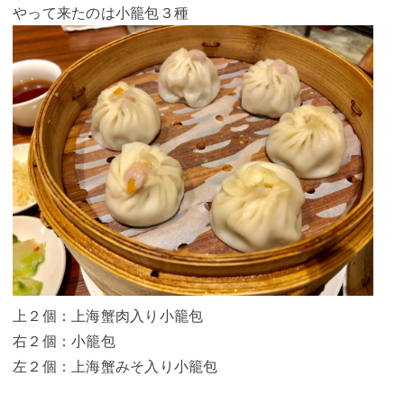
やって来たのは小籠包３種
上２個：上海蟹肉入り小籠包
右２個：小籠包
左２個：上海蟹みそ入り小籠包