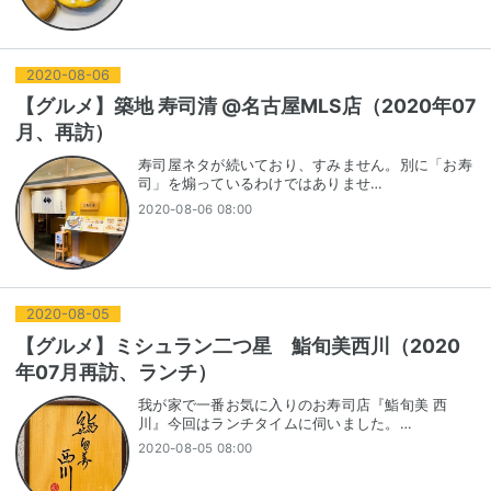
2020
-
08
-
06
【グルメ】築地 寿司清 @名古屋MLS店（2020年07
月、再訪）
寿司屋ネタが続いており、すみません。別に「お寿
司」を煽っているわけではありませ…
2020-08-06 08:00
2020
-
08
-
05
【グルメ】ミシュラン二つ星 鮨旬美西川（2020
年07月再訪、ランチ）
我が家で一番お気に入りのお寿司店『鮨旬美 西
川』今回はランチタイムに伺いました。…
2020-08-05 08:00