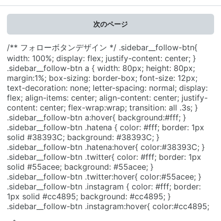
次のページ
/** フォローボタンデザイン */ .sidebar__follow-btn{
width: 100%; display: flex; justify-content: center; }
.sidebar__follow-btn a { width: 80px; height: 80px;
margin:1%; box-sizing: border-box; font-size: 12px;
text-decoration: none; letter-spacing: normal; display:
flex; align-items: center; align-content: center; justify-
content: center; flex-wrap:wrap; transition: all .3s; }
.sidebar__follow-btn a:hover{ background:#fff; }
.sidebar__follow-btn .hatena { color: #fff; border: 1px
solid #38393C; background: #38393C; }
.sidebar__follow-btn .hatena:hover{ color:#38393C; }
.sidebar__follow-btn .twitter{ color: #fff; border: 1px
solid #55acee; background: #55acee; }
.sidebar__follow-btn .twitter:hover{ color:#55acee; }
.sidebar__follow-btn .instagram { color: #fff; border:
1px solid #cc4895; background: #cc4895; }
.sidebar__follow-btn .instagram:hover{ color:#cc4895;