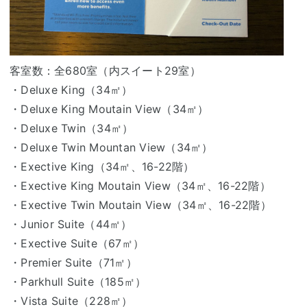
客室数：全680室（内スイート29室）
・Deluxe King（34㎡）
・Deluxe King Moutain View（34㎡）
・Deluxe Twin（34㎡）
・Deluxe Twin Mountan View（34㎡）
・Exective King（34㎡、16-22階）
・Exective King Moutain View（34㎡、16-22階）
・Exective Twin Moutain View（34㎡、16-22階）
・Junior Suite（44㎡）
・Exective Suite（67㎡）
・Premier Suite（71㎡）
・Parkhull Suite（185㎡）
・Vista Suite（228㎡）