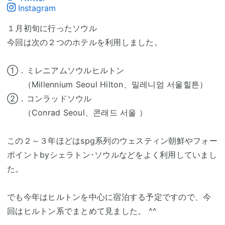
Instagram
１月初旬に行ったソウル
今回は次の２つのホテルを利用しました。
①．ミレニアムソウルヒルトン
（Millennium Seoul Hilton、밀레니엄 서울힐튼）
②．コンラッドソウル
（Conrad Seoul、콘래드 서울 ）
この２～３年ほどはspg系列のウェスティン朝鮮やフォー
ポイントbyシェラトン･ソウルなどをよく利用していまし
た。
でも今年はヒルトンを中心に宿泊する予定ですので、今
回はヒルトン系でまとめて見ました。 ^^